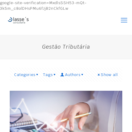
google-site-verification=MxdlsSSH53-mQt-
3k5m_c8olDHsPMu6fJjB2nCkfGLw
Gestão Tributária
Categories
Tags
Authors
Show all