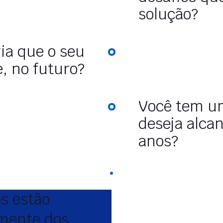
solução?
ia que o seu
e, no futuro?
Você tem um
deseja alca
anos?
 estão
mente dos