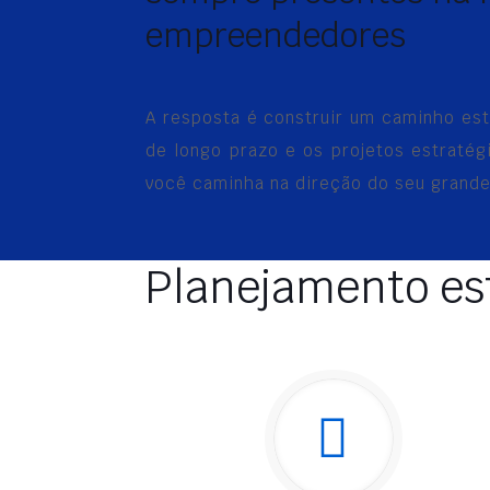
empreendedores
A resposta é construir um caminho es
de longo prazo e os projetos estratég
você caminha na direção do seu grande
Planejamento est