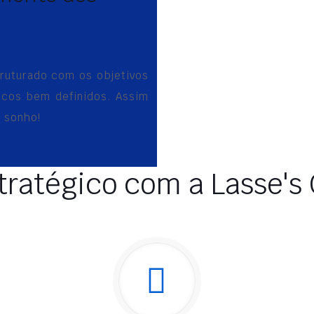
truturado com os objetivos
icos bem definidos. Assim
 sonho!
ratégico com a Lasse's 