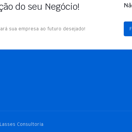
ão do seu Negócio!
Na
vará sua empresa ao futuro desejado!
F
Lasses Consultoria