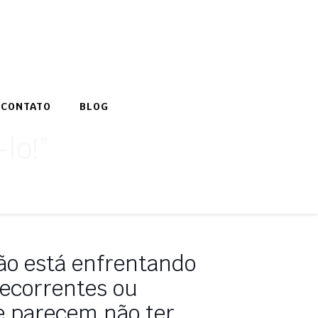
gico
CONTATO
BLOG
lo!"
ão está enfrentando
ecorrentes ou
e parecem não ter