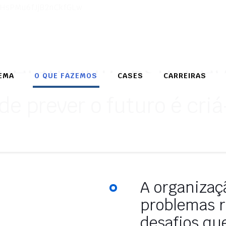
DHsPMu6fJjB2nCkfGLw
nejamento Estraté
EMA
O QUE FAZEMOS
CASES
CARREIRAS
e prever o futuro é criá-
A organizaç
problemas r
desafios qu