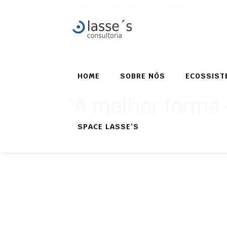
google-site-verification=MxdlsSSH53-mQt-3k5m_c8ol
Pla
HOME
SOBRE NÓS
ECOSSIST
"A melhor forma d
SPACE LASSE’S
Peter Drucker