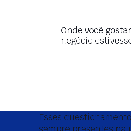
Onde você gostar
negócio estivess
Esses questionamentos
sempre presentes na 