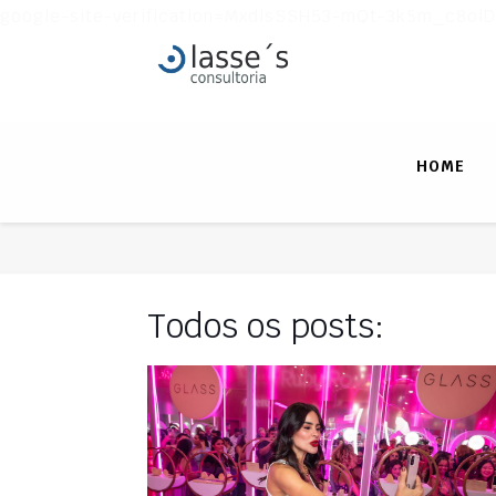
google-site-verification=MxdlsSSH53-mQt-3k5m_c8ol
HOME
Todos os posts: