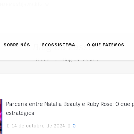
DHsPMu6fJjB2nCkfGLw
Blog da Lasse’s
SOBRE NÓS
ECOSSISTEMA
O QUE FAZEMOS
Home
Blog da Lasse’s
Parceria entre Natalia Beauty e Ruby Rose: O qu
estratégica
14 de outubro de 2024
0